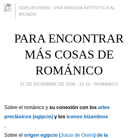
SDELBIOMBO. UNA MIRADA ARTÍSTICA AL
MUNDO
PARA ENCONTRAR
MÁS COSAS DE
ROMÁNICO
01 DE DICIEMBRE DE 2008 - 15:31
-
ROMÁNICO
Sobre el románico y
su conexión con los
artes
preclásicos (egipcio)
y los
iconos bizantinos
.
Sobre el
origen egipcio (
Juicio de Osiris
) de la