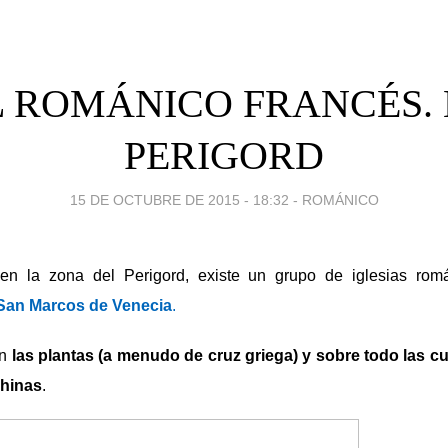
L ROMÁNICO FRANCÉS. 
PERIGORD
15 DE OCTUBRE DE 2015 - 18:32
-
ROMÁNICO
 en la zona del Perigord, existe un grupo de iglesias ro
San Marcos de Venecia
.
an
las plantas (a menudo de cruz griega) y sobre todo las cu
chinas
.