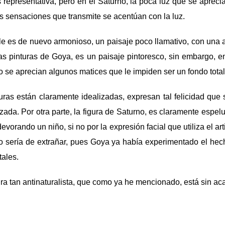
s representativa, pero en el Saturno, la poca luz que se apreci
las sensaciones que transmite se acentúan con la luz.
le es de nuevo armonioso, un paisaje poco llamativo, con una a
ras pinturas de Goya, es un paisaje pintoresco, sin embargo, 
o se aprecian algunos matices que le impiden ser un fondo tota
guras están claramente idealizadas, expresan tal felicidad que s
zada. Por otra parte, la figura de Saturno, es claramente espelu
vorando un niño, si no por la expresión facial que utiliza el arti
o sería de extrañar, pues Goya ya había experimentado el hec
ales.
ura tan antinaturalista, que como ya he mencionado, está sin ac