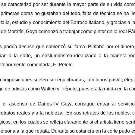
se caracterizó por ser durante la mayor parte de su vida com
primeras obras no gustaban del todo, falta de técnica se ha l
 Italia, estudio y conocimiento del Barroco Italiano, y gracias a
e Moratín, Goya comenzó a trabajar como pintor de la real Fáb
es podría decirse que comenzó su fama. Pintaba por el dinero,
an a la corte, un costumbrismo idealizado a la manera roc
nteriormente comentada, El Pelele.
 composiciones suelen ser equilibradas, con tonos pastel, elegan
e de artistas como Watteu y Tiépolo, pues era la moda en la cort
n el ascenso de Carlos IV Goya consigue entrar al servicio
 retratos reales y a la nobleza. En sus retratos de los nobles,
gicos, en los cuales se refleja claramente si el artista tiene sen
persona a la que retrata. Durante su estancia en la corte pudo e