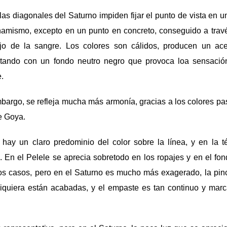
as diagonales del Saturno impiden fijar el punto de vista en un
namismo, excepto en un punto en concreto, conseguido a travé
ojo de la sangre. Los colores son cálidos, producen un ac
stando con un fondo neutro negro que provoca loa sensació
.
mbargo, se refleja mucha más armonía, gracias a los colores past
de Goya.
hay un claro predominio del color sobre la línea, y en la 
. En el Pelele se aprecia sobretodo en los ropajes y en el fon
 casos, pero en el Saturno es mucho más exagerado, la pinc
 siquiera están acabadas, y el empaste es tan continuo y mar