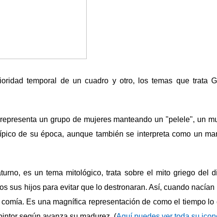
ioridad temporal de un cuadro y otro, los temas que trata 
 representa un grupo de mujeres manteando un "pelele", un m
 típico de su época, aunque también se interpreta como un ma
urno, es un tema mitológico, trata sobre el mito griego del d
os sus hijos para evitar que lo destronaran. Así, cuando nacían
s comía.
Es una magnífica representación de como el tiempo lo 
pintor según avanza su madurez. (
Aquí puedes ver toda su icon