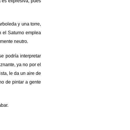
a es expresiva, pues
rboleda y una torre,
en el Saturno emplea
lmente neutro.
e podría interpretar
znante, ya no por el
sta, le da un aire de
ho de pintar a gente
abar.