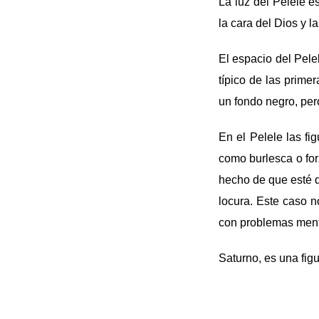
La luz del Pelele e
la cara del Dios y 
El espacio del Pele
típico de las prime
un fondo negro, per
En el Pelele las fi
como burlesca o for
hecho de que esté de
locura. Este caso n
con problemas ment
Saturno, es una fig