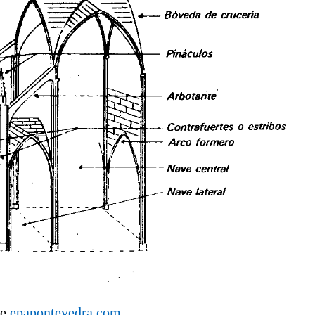
de
epapontevedra.com