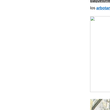
baqueton
los
arbota