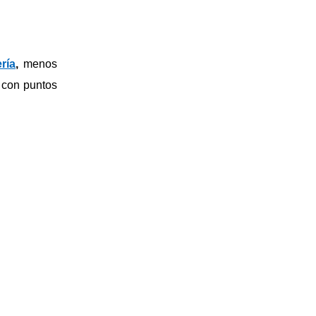
ría
,
menos
y con puntos