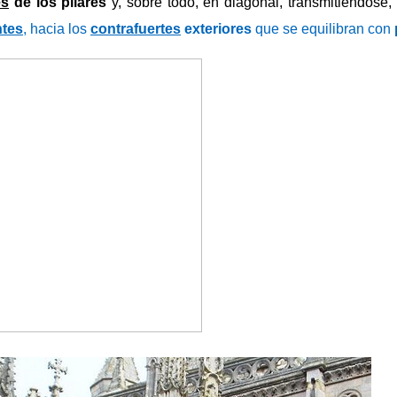
es
de los pilares
y, sobre todo, en diagonal, transmitiéndose,
ntes
,
hacia los
contrafuertes
exteriores
que se equilibran con