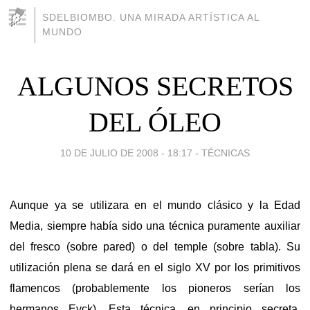
SDELBIOMBO. UNA MIRADA ARTÍSTICA AL
MUNDO
ALGUNOS SECRETOS
DEL ÓLEO
10 DE JULIO DE 2008 - 18:17
-
TÉCNICAS
Aunque ya se utilizara en el mundo clásico y la Edad
Media, siempre había sido una técnica puramente auxiliar
del fresco (sobre pared) o del temple (sobre tabla). Su
utilización plena se dará en el siglo XV por los primitivos
flamencos (probablemente los pioneros serían los
hermanos Eyck). Esta técnica, en principio secreta,