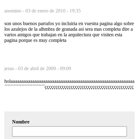
anomino -
03 de enero de 2010 - 19:35
son unos buenos parrafos yo incluiria en vuestra pagina algo sobre
los azulejos de la alhmbra de granada asi sera mas completa dire a
varios amigos que trabajan en la arquitectura que visiten esta
pagina porque es muy completa
jesus -
03 de abril de 2009 - 09:09
holaaaaaaaaaaaaaaaaaaaaaaaaaaaaaaaaaaaaaaaaaaaaaaaaaaaaaaaaaaaa
´´´´´´´´´´´´´´´´´´´´´´´´´´ççççççççççççççççççççççççççççççççççççççççç
Nombre