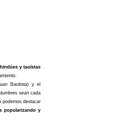
 hindúes y taoístas
amiento.
uan Bautista) y el
stumbres sean cada
ro podemos destacar
va popularizando y