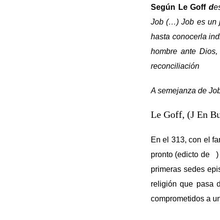
Según Le Goff
d
e
Job (…) Job es un 
hasta conocerla ind
hombre ante Dios, 
reconciliación
A semejanza de Job,
Le Goff, (J En B
En el 313, con el f
pronto (edicto de
)
primeras sedes epi
religión que pasa 
comprometidos a una