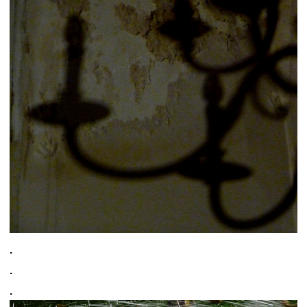
.
.
.