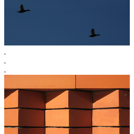
.
.
.