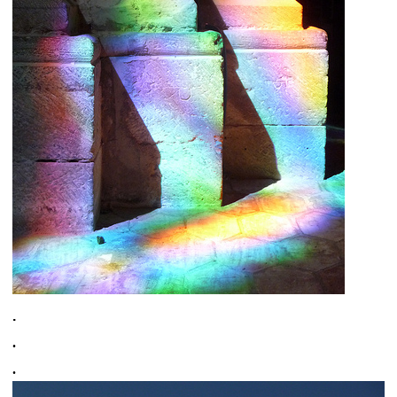
.
.
.