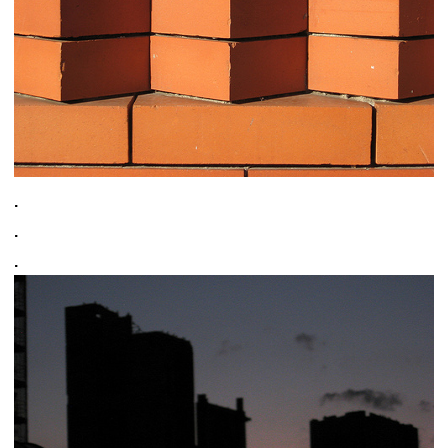
.
.
.