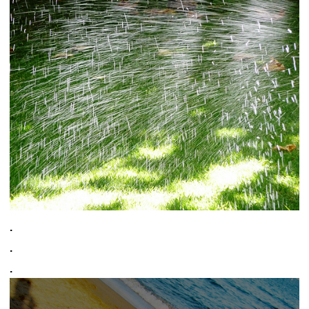
.
.
.