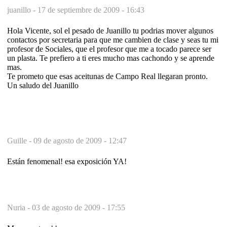
juanillo -
17 de septiembre de 2009 - 16:43
Hola Vicente, sol el pesado de Juanillo tu podrias mover algunos
contactos por secretaria para que me cambien de clase y seas tu mi
profesor de Sociales, que el profesor que me a tocado parece ser
un plasta. Te prefiero a ti eres mucho mas cachondo y se aprende
mas.
Te prometo que esas aceitunas de Campo Real llegaran pronto.
Un saludo del Juanillo
Guille -
09 de agosto de 2009 - 12:47
Están fenomenal! esa exposición YA!
Nuria -
03 de agosto de 2009 - 17:55