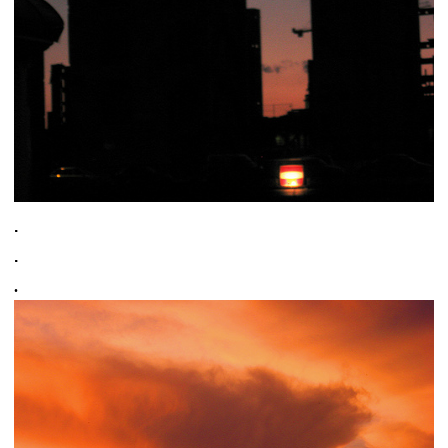
.
.
.