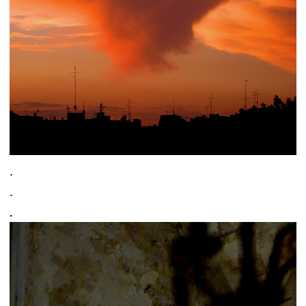
.
.
.