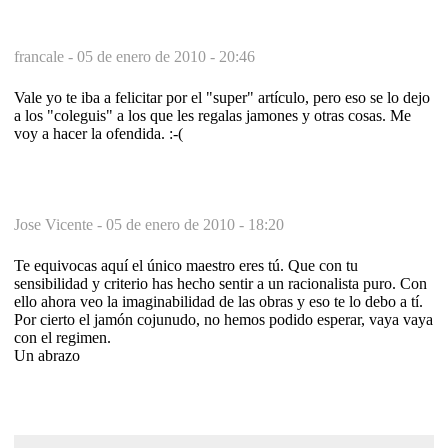
francale -
05 de enero de 2010 - 20:46
Vale yo te iba a felicitar por el "super" artículo, pero eso se lo dejo
a los "coleguis" a los que les regalas jamones y otras cosas. Me
voy a hacer la ofendida. :-(
Jose Vicente -
05 de enero de 2010 - 18:20
Te equivocas aquí el único maestro eres tú. Que con tu
sensibilidad y criterio has hecho sentir a un racionalista puro. Con
ello ahora veo la imaginabilidad de las obras y eso te lo debo a tí.
Por cierto el jamón cojunudo, no hemos podido esperar, vaya vaya
con el regimen.
Un abrazo