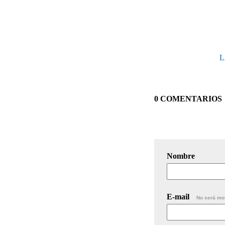
L
0 COMENTARIOS
Nombre
E-mail
No será mo