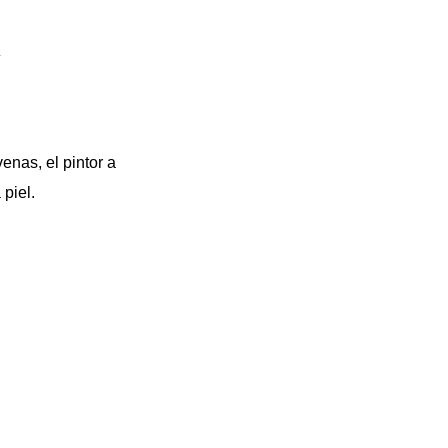
/
nas, el pintor a
piel.