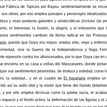
Real Fábrica de Tapices por Bayeu, sentimentalmente se encont
n sus obras, por eso emplea paisajes y personajes idealizados
adeza y esas posturas galantes y aristocráticas (incluso las pr
ismo, el bienestar, la ilusión, la alegría, y el entusiamo qu
esos sentimientos cambian de forma radical en las Pintura
arre,
puesto que Goya era mayor, estaba sólo, viejo y enferm
rmedad, vive la Guerra de la Independencia y llega Fern
te represión contra los afrancesados, por lo que Goya cae en 
 se encierra en su casa a orillas del Manzanares, donde pinta
jan sus sentimientos pesimistas, de tristeza y soledad, como la
stro, la soledad... y en el cuadro de
El Aquelarre
emplea un 
ndo así su astío vital y la visión que tiene del mundo (totalme
, y por ello emplea técnicas como la paleta sucia, el acab
o espacio y el fondo activo, la deformación de las figuras y e
na, lo que nos quiere decir que para él el mundo ya no es tan id