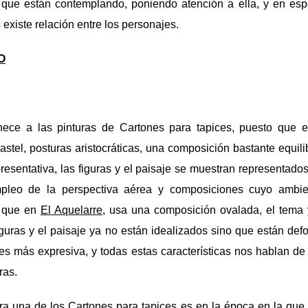
ue están contemplando, poniendo atención a ella, y en espec
xiste relación entre los personajes.
O
ece a las pinturas de Cartones para tapices, puesto que e
astel, posturas aristocráticas, una composición bastante equili
resentativa, las figuras y el paisaje se muestran representad
mpleo de la perspectiva aérea y composiciones cuyo ambie
s que en
El Aquelarre
, usa una composición ovalada, el tema
figuras y el paisaje ya no están idealizados sino que están def
 es más expresiva, y todas estas características nos hablan de
ras.
era una de los Cartones para tapices es en la época en la que