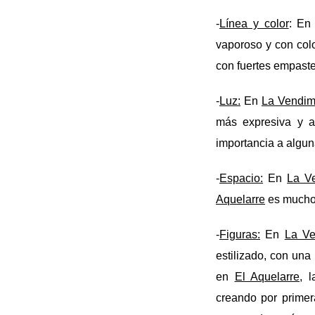
-
Línea y color
: E
vaporoso y con col
con fuertes empaste
-
Luz:
En
La Vendim
más expresiva y an
importancia a algun
-
Espacio:
En
La V
Aquelarre
es mucho 
-
Figuras:
En
La Ve
estilizado, con una
en
El Aquelarre
, 
creando por primer