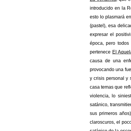
introducido en la 
esto lo plasmará e
(pastel), esa delic
expresar el positiv
época, pero todos 
pertenece
El Aquel
causa de una enfe
provocando una fuer
y crisis personal y
casa temas que refle
violencia, lo sinie
satánico, transmitie
sus primeros años)
claroscuros, el poc
satánico de la esce