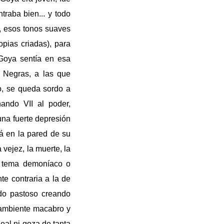
raba bien... y todo
, esos tonos suaves
opias criadas), para
e Goya sentía en esa
s Negras, a las que
o, se queda sordo a
ando VII al poder,
una fuerte depresión
rá en la pared de su
 vejez, la muerte, la
tema demoníaco o
nte contraria a la de
ado pastoso creando
l ambiente macabro y
eal ni goza de tanta