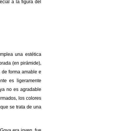
ial a la figura del
mplea una estética
brada (en pirámide),
os de forma amable e
nte es ligeramente
 ya no es agradable
ormados, los colores
 que se trata de una
 Goya era joven, fue