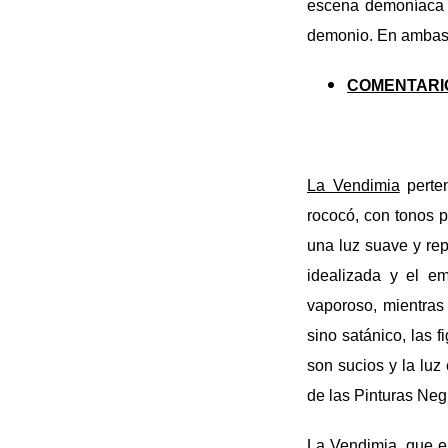
escena demoníaca q
demonio. En ambas e
COMENTARI
La Vendimia
perten
rococó, con tonos p
una luz suave y rep
idealizada y el e
vaporoso, mientra
sino satánico, las 
son sucios y la luz
de las Pinturas Neg
La Vendimia
, que 