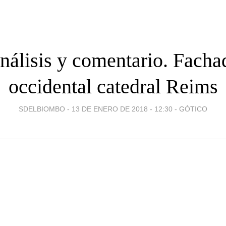
nálisis y comentario. Facha
occidental catedral Reims
SDELBIOMBO -
13 DE ENERO DE 2018 - 12:30
-
GÓTICO