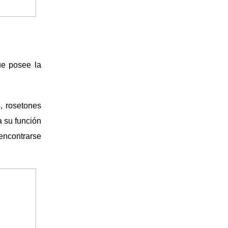
ue posee la
s, rosetones
a su función
encontrarse