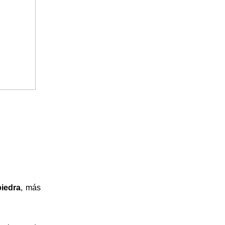
piedra
, más