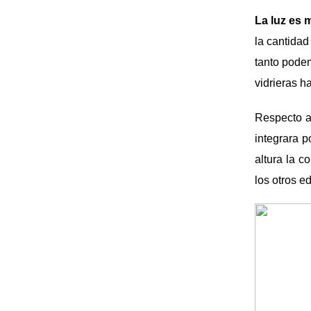
La luz es 
la cantidad
tanto podem
vidrieras h
Respecto 
integrara p
altura la c
los otros ed