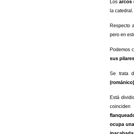
Los
arcos
la catedral.
Respecto 
pero en est
Podemos co
sus pilares
Se trata 
(románico)
Está divid
coinciden
flanquead
ocupa una 
inacabadas 