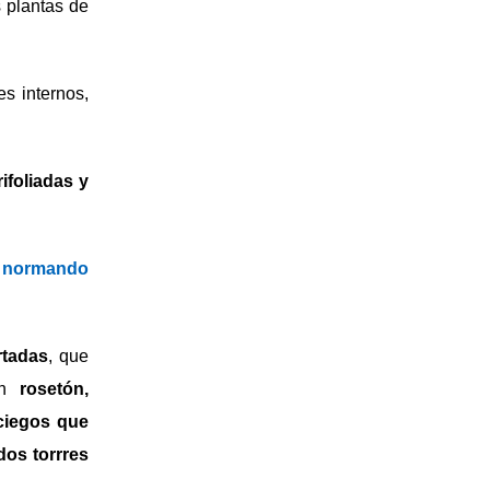
 plantas de
s internos,
rifoliadas y
 normando
rtadas
, que
 un
rosetón,
 ciegos que
dos torrres