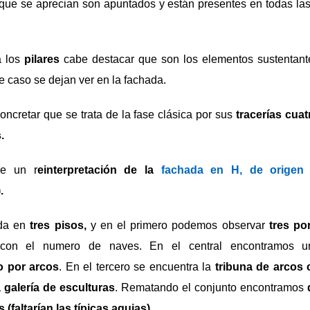
que se aprecian son apuntados y están presentes en todas las
a los
pilares
cabe destacar que son los elementos sustentante
e caso se dejan ver en la fachada.
ncretar que se trata de la fase clásica por sus
tracerías cuat
.
de un r
einterpretación de la
fachada en H, de origen
.
ida en
tres pisos,
y en el primero podemos observar
tres po
 con el numero de naves. En el central encontramos
o por arcos
. En el tercero se encuentra la
tribuna de arcos
galería de esculturas
. Rematando el conjunto encontramos
(faltarían las típicas agujas)