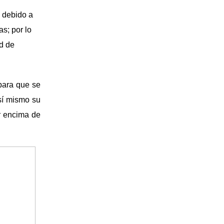
, debido a
as; por lo
ad de
para que se
Así mismo su
or encima de