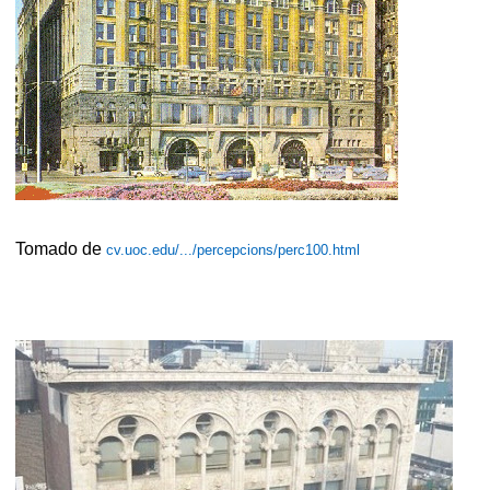
Tomado de
cv.uoc.edu/.../percepcions/perc100.html