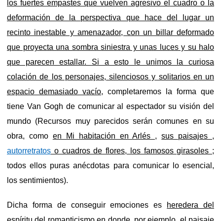
los fuertes empastes que vuelven agresivo el cuadro o la
deformación de la perspectiva que hace del lugar un
recinto inestable y amenazador, con un billar deformado
que proyecta una sombra siniestra y unas luces y su halo
que parecen estallar. Si a esto le unimos la curiosa
colación de los personajes, silenciosos y solitarios en un
espacio demasiado vacío,
completaremos la forma que
tiene Van Gogh de comunicar al espectador su visión del
mundo (Recursos muy parecidos serán comunes en su
obra, como
en Mi habitación en Arlés ,
sus paisajes ,
autorretratos
o cuadros de flores, los famosos girasoles
;
todos ellos puras anécdotas para comunicar lo esencial,
los sentimientos).
Dicha forma de conseguir emociones es
heredera del
espíritu del romanticismo
en donde, por ejemplo,
el paisaje