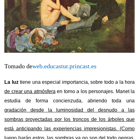
Tomado de
web.educastur.princast.es
La luz
tiene una especial importancia, sobre todo a la hora
de crear una atmósfera
en torno a los personajes. Manet la
estudia de forma concienzuda, abriendo toda una
gradación desde la luminosidad del desnudo a las
sombras proyectadas por los troncos de los árboles que
está anticipando las experiencias impresionistas. (Como
luego harán estos, las sombras ya no son del todo negras,