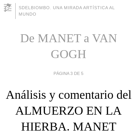
SDELBIOMBO. UNA MIRADA ARTÍSTICA AL
MUNDO
De MANET a VAN
GOGH
PÁGINA 3 DE 5
Análisis y comentario del
ALMUERZO EN LA
HIERBA. MANET