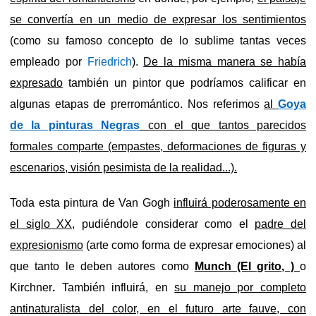
se convertía en un medio de expresar los sentimientos
(como su famoso concepto de lo sublime tantas veces
empleado por
Friedrich
).
De la misma manera se había
expresado
también un pintor que podríamos calificar en
algunas etapas de prerromántico. Nos referimos
al
Goya
de la pinturas Negras
con el que tantos parecidos
formales comparte (empastes, deformaciones de figuras y
escenarios, visión pesimista de la realidad...).
Toda esta pintura de Van Gogh
influirá poderosamente en
el siglo XX,
pudiéndole considerar como el
padre del
expresionismo
(arte como forma de expresar emociones) al
que tanto le deben autores como
Munch (El grito, )
o
Kirchner
.
También influirá, en
su manejo por completo
antinaturalista del color, en el futuro arte fauve, con