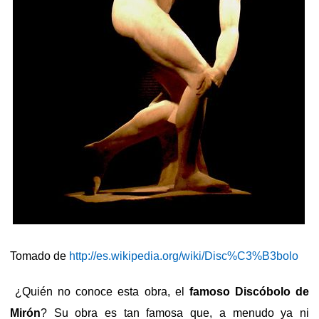
Tomado de
http://es.wikipedia.org/wiki/Disc%C3%B3bolo
¿Quién no conoce esta obra, el
famoso Discóbolo de
Mirón
? Su obra es tan famosa que, a menudo ya ni