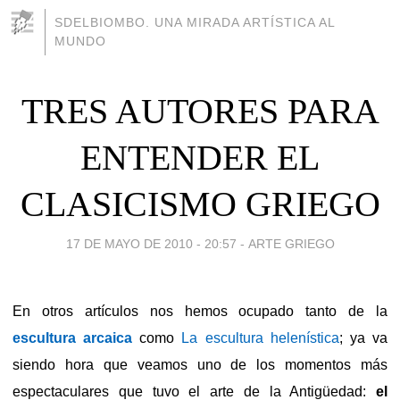
SDELBIOMBO. UNA MIRADA ARTÍSTICA AL
MUNDO
TRES AUTORES PARA
ENTENDER EL
CLASICISMO GRIEGO
17 DE MAYO DE 2010 - 20:57
-
ARTE GRIEGO
En otros artículos nos hemos ocupado tanto de la
escultura arcaica
como
La escultura helenística
; ya va
siendo hora que veamos uno de los momentos más
espectaculares que tuvo el arte de la Antigüedad:
el