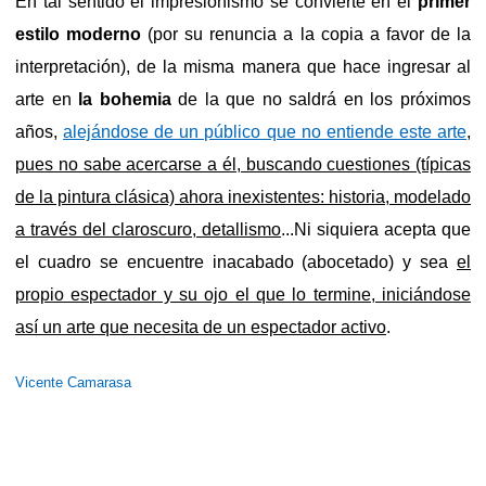
En tal sentido el impresionismo se convierte en el
primer
estilo moderno
(por su renuncia a la copia a favor de la
interpretación), de la misma manera que hace ingresar al
arte en
la bohemia
de la que no saldrá en los próximos
años,
alejándose de un público que no entiende este arte
,
pues no sabe acercarse a él, buscando cuestiones (típicas
de la pintura clásica) ahora inexistentes: historia, modelado
a través del claroscuro, detallismo
...Ni siquiera acepta que
el cuadro se encuentre inacabado (abocetado) y sea
el
propio espectador y su ojo el que lo termine, iniciándose
así un arte que necesita de un espectador activo
.
Vicente Camarasa